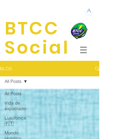
BTCC
Social
BLOG
All Posts
All Posts
Vida de
expatriado
Lusofonice
🇵🇹
Mundo
Holístico