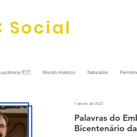
 Social
HOME
SOBRE
BLOG
ATIVIDADE
Lusofonice 🇵🇹
Mundo Holístico
Naturalize
Permitin
al
Saude&Beleza
Cartas&Poemas
Expresse sua vo
7 de set. de 2022
Palavras do Em
 Sociedade
Bicentenário d