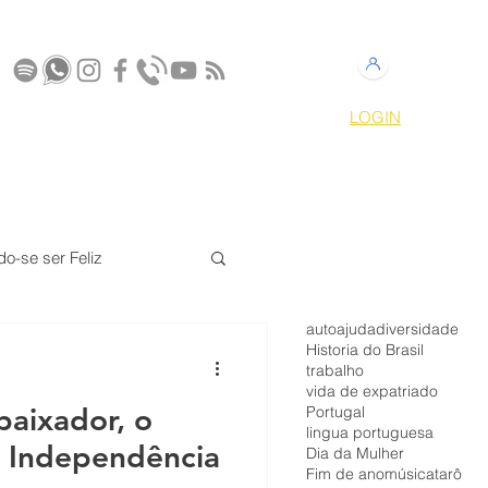
LOGIN
S
CONTATO
MEMBROS
do-se ser Feliz
autoajuda
diversidade
z
Harmonia Tao
Historia do Brasil
trabalho
vida de expatriado
baixador, o
Portugal
lingua portuguesa
a Independência
Dia da Mulher
Fim de ano
música
tarô