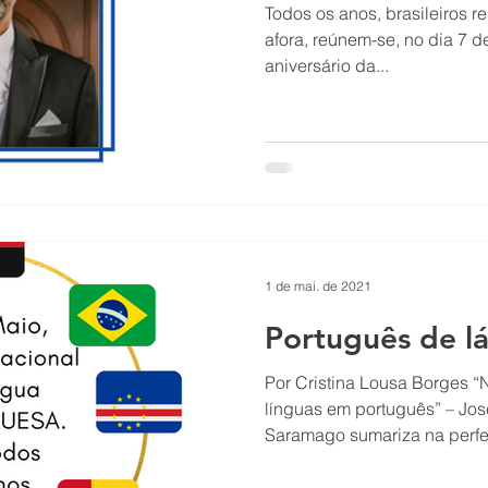
Todos os anos, brasileiros residentes no Brasil e mundo
afora, reúnem-se, no dia 7 de setembro, para celebrar o
aniversário da...
1 de mai. de 2021
Português de lá
Por Cristina Lousa Borges “
línguas em português” – Jo
Saramago sumariza na perfei