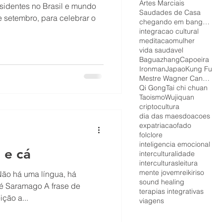
Artes Marciais
Saudades de Casa
chegando em bangkok
integracao cultural
meditacao
mulher
vida saudavel
Baguazhang
Capoeira
Ironman
Japao
Kung Fu
Mestre Wagner Canalonga
Qi Gong
Tai chi chuan
Taoismo
Wujiquan
cripto
cultura
dia das maes
doacoes
expatriacao
fado
folclore
inteligencia emocional
 e cá
interculturalidade
interculturas
leitura
mente jovem
reiki
riso
Não há uma língua, há
sound healing
sé Saramago A frase de
terapias integrativas
ção a...
viagens