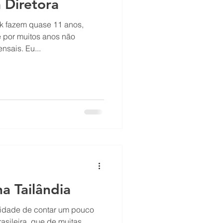
 Diretora
k fazem quase 11 anos,
e por muitos anos não
nsais. Eu...
na Tailândia
nidade de contar um pouco
asileira, que de muitas