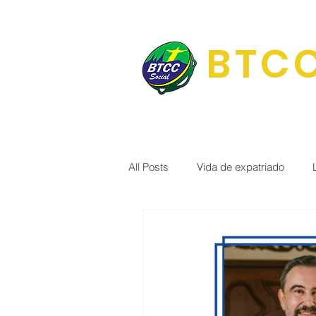
BTCC
All Posts
Vida de expatriado
Portal Brasil 🇧🇷
BTCC Soci
Terapia Integrativa
Cultura e