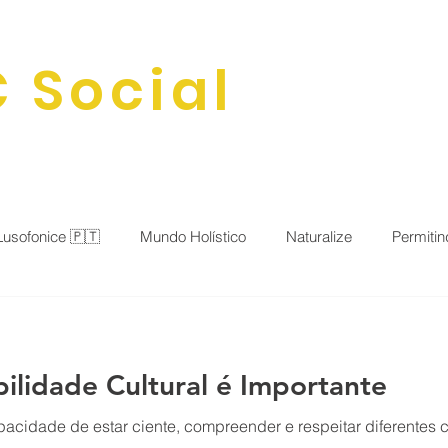
 Social
HOME
SOBRE
BLOG
ATIVIDADE
Lusofonice 🇵🇹
Mundo Holístico
Naturalize
Permitin
al
Saude&Beleza
Cartas&Poemas
Expresse sua vo
bilidade Cultural é Importante
 Sociedade
apacidade de estar ciente, compreender e respeitar diferentes