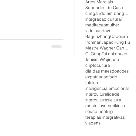
Artes Marciais
Saudades de Casa
chegando em bangkok
integracao cultural
meditacao
mulher
vida saudavel
Baguazhang
Capoeira
Ironman
Japao
Kung Fu
Mestre Wagner Canalonga
Qi Gong
Tai chi chuan
Taoismo
Wujiquan
cripto
cultura
dia das maes
doacoes
expatriacao
fado
folclore
inteligencia emocional
interculturalidade
interculturas
leitura
mente jovem
reiki
riso
sound healing
terapias integrativas
viagens