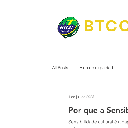
BTCC
All Posts
Vida de expatriado
Portal Brasil 🇧🇷
BTCC Soci
1 de jul. de 2025
Por que a Sensi
Terapia Integrativa
Cultura e
Sensibilidade cultural é a c