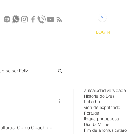
LOGIN
S
CONTATO
MEMBROS
do-se ser Feliz
autoajuda
diversidade
z
Harmonia Tao
Historia do Brasil
trabalho
vida de expatriado
Portugal
lingua portuguesa
Dia da Mulher
 culturas. Como Coach de
Fim de ano
música
tarô