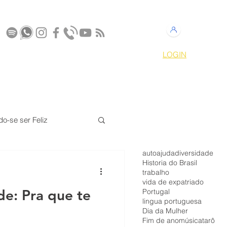
LOGIN
S
CONTATO
MEMBROS
do-se ser Feliz
autoajuda
diversidade
z
Harmonia Tao
Historia do Brasil
trabalho
vida de expatriado
de: Pra que te
Portugal
lingua portuguesa
Dia da Mulher
Fim de ano
música
tarô