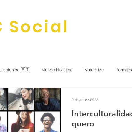
 Social
HOME
SOBRE
BLOG
ATIVIDADE
Lusofonice 🇵🇹
Mundo Holístico
Naturalize
Permitin
al
Saude&Beleza
Cartas&Poemas
Expresse sua vo
2 de jul. de 2025
Interculturalida
 Sociedade
quero