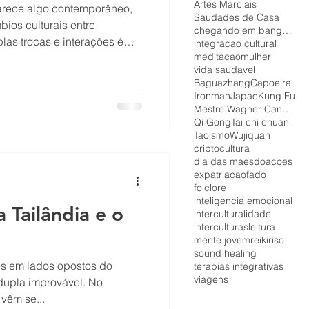
Artes Marciais
parece algo contemporâneo,
Saudades de Casa
ios culturais entre
chegando em bangkok
las trocas e interações é
integracao cultural
meditacao
mulher
izer que o processo de
vida saudavel
enário, mas a história é
Baguazhang
Capoeira
como exemplo a cultura
Ironman
Japao
Kung Fu
tos de ambas as culturas se
Mestre Wagner Canalonga
Qi Gong
Tai chi chuan
cultural, no entanto, passa a
Taoismo
Wujiquan
de cientistas sociais e polític
cripto
cultura
dia das maes
doacoes
expatriacao
fado
folclore
inteligencia emocional
 Tailândia e o
interculturalidade
interculturas
leitura
mente jovem
reiki
riso
sound healing
ses em lados opostos do
terapias integrativas
viagens
upla improvável. No
 vêm se...