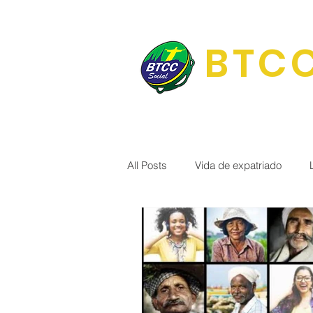
BTCC
All Posts
Vida de expatriado
Portal Brasil 🇧🇷
BTCC Soci
Terapia Integrativa
Cultura e