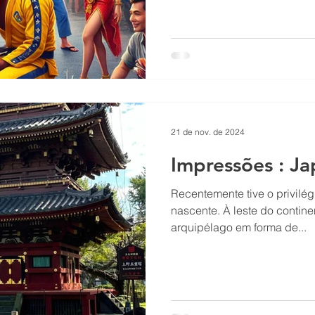
21 de nov. de 2024
Impressões : J
Recentemente tive o privilég
nascente. À leste do contine
arquipélago em forma de...