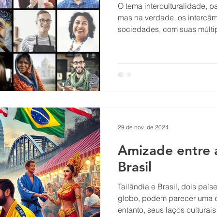
O tema interculturalidade, 
mas na verdade, os intercâmb
sociedades, com suas múltip
bastante antigo. Podemos d
colonização favoreceu esse c
mais remota, podendo citar 
greco-romana, em que aspec
entrelaçaram. A diversidade 
ser de fato foco de interesse 
29 de nov. de 2024
Amizade entre a
Brasil
Tailândia e Brasil, dois paí
globo, podem parecer uma d
entanto, seus laços culturais