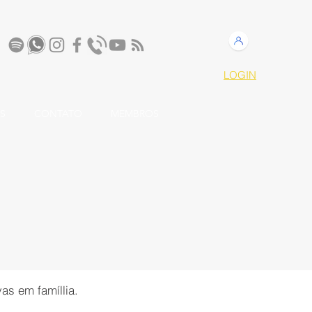
LOGIN
S
CONTATO
MEMBROS
as em famíllia.