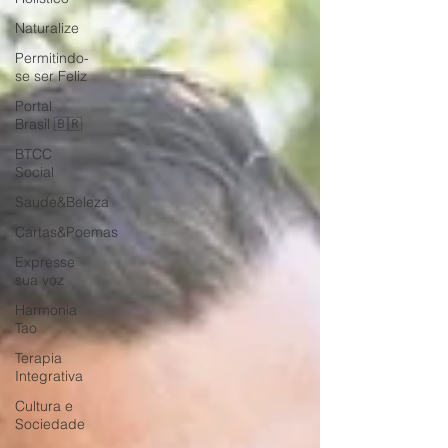
Naturalize
Permitindo-
se ser Feliz
Portal
Brasil 🇧🇷
BTCC
Social
Saude&Beleza
Cartas&Poemas
Expresse
sua voz
Harmonia
Tao
Terapia
Integrativa
Cultura e
Sociedade