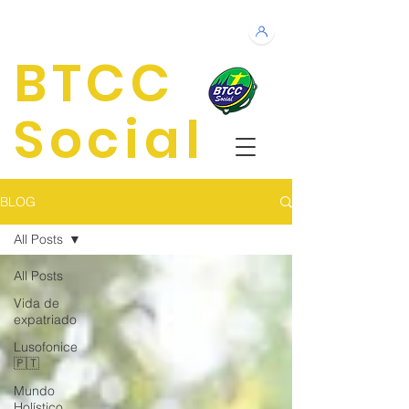
BTCC
Social
BLOG
All Posts
All Posts
Vida de
expatriado
Lusofonice
🇵🇹
Mundo
Holístico