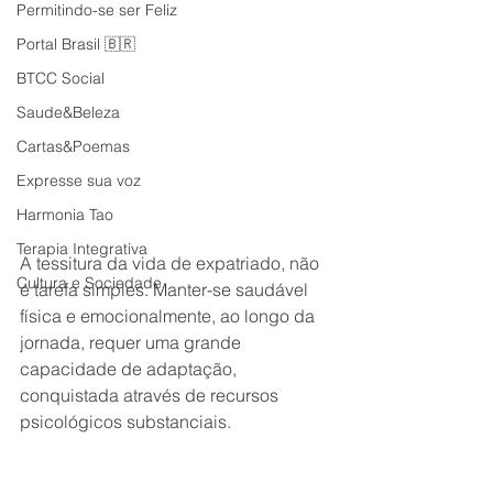
Permitindo-se ser Feliz
Portal Brasil 🇧🇷
BTCC Social
Saude&Beleza
Cartas&Poemas
Expresse sua voz
Harmonia Tao
Terapia Integrativa
A tessitura da vida de expatriado, não 
Cultura e Sociedade
é tarefa simples. Manter-se saudável 
física e emocionalmente, ao longo da 
jornada, requer uma grande 
capacidade de adaptação, 
conquistada através de recursos 
psicológicos substanciais. 