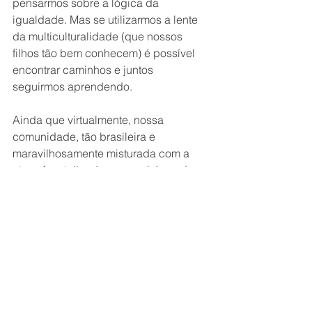
pensarmos sobre a lógica da 
igualdade. Mas se utilizarmos a lente 
da multiculturalidade (que nossos 
filhos tão bem conhecem) é possível 
encontrar caminhos e juntos 
seguirmos aprendendo. 
Ainda que virtualmente, nossa 
comunidade, tão brasileira e 
maravilhosamente misturada com a 
atmosfera tailandesa, seguirá sendo 
um suporte para cada um de nós. 
Que possamos sentirmo-nos unidos 
como uma comunidade local e como 
parte de um universo multicultural; 
com a certeza de que dias melhores 
virão. 