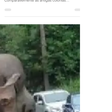
No dia 7 de Setembro, o Brasil celebrou 200
anos de independência de Portugal.
Comparavelmente às antigas colónias
portuguesas em África, o Brasil conseguiu livrar-
se do eufémico lusotropicalismo muito mais
cedo. O longo e complexo caminho para a
autonomia do Brasil foi bastante peculiar, quase
como se fosse um “assunto de família”. Após a
invasão francesa, a família real portuguesa
refugiou-se no Brasil e transferiu a sua residência
para o Rio de Janeiro, passando a cidade d