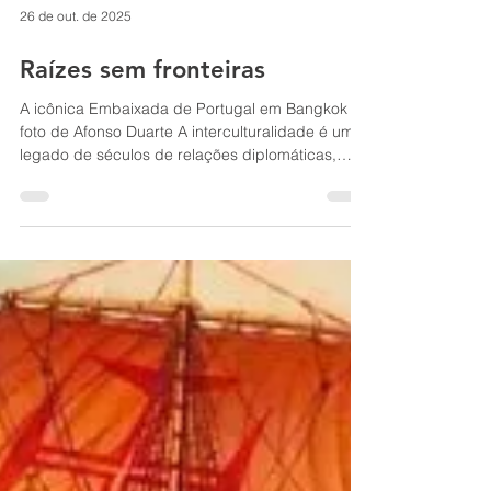
26 de out. de 2025
Raízes sem fronteiras
A icônica Embaixada de Portugal em Bangkok -
foto de Afonso Duarte A interculturalidade é um
legado de séculos de relações diplomáticas,
sociais, comerciais e culturais. Desde sempre
houve um interesse e fascínio pelo outro, perante
a sua diversidade de crenças, costumes e
pensamentos. O contacto com o estranho traz-
nos experiências e, por vezes, deixam uma
marca profunda. As influências do desconhecido
embrenham-se de uma forma quase
impercetível. O que foi variando, ao long