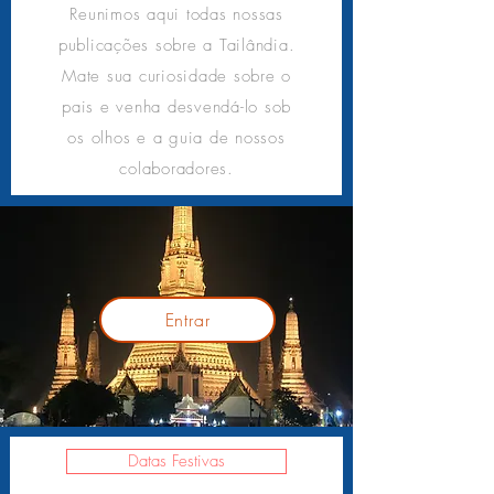
Reunimos aqui todas nossas
publicações sobre a Tailândia.
Mate sua curiosidade sobre o
pais e venha desvendá-lo sob
os olhos e a guia de nossos
colaboradores.
Entrar
Datas Festivas