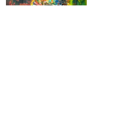
CARNAVAL
O carnaval dos brasileiros em Bangkok é
hoje um dos maiores eventos da
comunidade internacional na Tailândia.
Com os fins filantrópricos, os fundos
arrecadados sāo repassados a entidades
que visam trazer melhor condições de
educaçāo para as comunidades locais
mais carentes.
[
...
]
VER MAIS