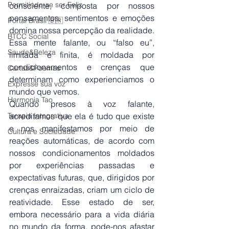
Permitindo-se ser Feliz
consciente, composta por nossos 
pensamentos, sentimentos e emoções 
Portal Brasil 🇧🇷
domina nossa percepção da realidade. 
BTCC Social
Essa mente falante, ou “falso eu”, 
Saude&Beleza
limitada e finita, é moldada por 
condicionamentos e crenças que 
Cartas&Poemas
determinam como experienciamos o 
Expresse sua voz
mundo que vemos.
Harmonia Tao
Quando presos à voz falante, 
Terapia Integrativa
acreditamos que ela é tudo que existe 
e nos manifestamos por meio de 
Cultura e Sociedade
reações automáticas, de acordo com 
nossos condicionamentos moldados 
por experiências passadas e 
expectativas futuras, que, dirigidos por 
crenças enraizadas, criam um ciclo de 
reatividade. Esse estado de ser, 
embora necessário para a vida diária 
no mundo da forma, pode-nos afastar 