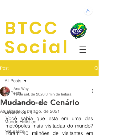
BTCC
Social
Post
All Posts
Ana Wey
All Posts
15 de set. de 2020
3 min de leitura
Mudando de Cenário
Vida de expatriado
Atualizado:
2 de ago. de 2021
Lusofonice 🇵🇹
Você sabia que está em uma das 
Mundo Holístico
metrópoles mais visitadas do mundo? 
Naturalize
Foram 40 milhões de visitantes em 