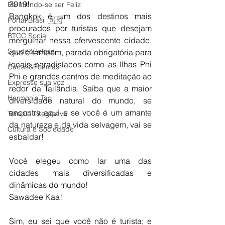
2019!
Permitindo-se ser Feliz
Bangkok é um dos destinos mais 
Portal Brasil 🇧🇷
procurados por turistas que desejam 
BTCC Social
mergulhar nessa efervescente cidade, 
Saude&Beleza
que é também, parada obrigatória para 
locais paradisíacos como as Ilhas Phi 
Cartas&Poemas
Phi e grandes centros de meditação ao 
Expresse sua voz
redor da Tailândia. Saiba que a maior 
Harmonia Tao
diversidade natural do mundo, se 
encontra aqui e se você é um amante 
Terapia Integrativa
da natureza e da vida selvagem, vai se 
Cultura e Sociedade
esbaldar!
Você elegeu como lar uma das 
cidades mais diversificadas e 
dinâmicas do mundo!
Sawadee Kaa!
Sim, eu sei que você não é turista; e 